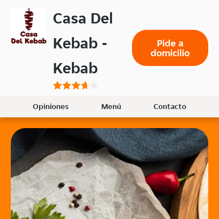
Volver
Casa Del
al
menú
Kebab -
Pide a
principal
domicilio
Kebab
Opiniones
Menú
Contacto